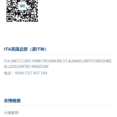
ITA英国总部（原ITRI）
ITA UNIT3.CURO PARK FROGMORE,ST,ALBANS,HERTFORDSHIRE
AL22DD,UNITED KINGDOM
电话：0044 1727 857 544
友情链接
云锡集团