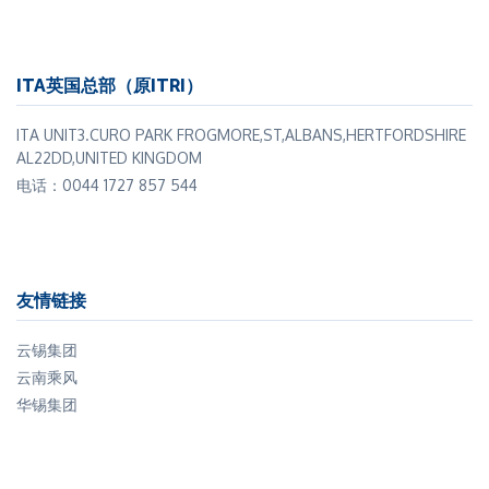
公司表示，此轮整治行动已使当地经营环境有所改善，但
仍有进一步推进的空间。
ITA英国总部（原ITRI）
我们的观点： 尽管印尼锡行业正经历深刻变革，PT
Timah 过去数年间面临重重挑战，但公司目前已处于有利
ITA UNIT3.CURO PARK FROGMORE,ST,ALBANS,HERTFORDSHIRE
AL22DD,UNITED KINGDOM
地位，有望重新扩大市场份额。
电话：0044 1727 857 544
PT Timah是国际锡业协会（ITA）董事会成员。
友情链接
云锡集团
云南乘风
华锡集团