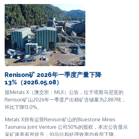
此次定向增发是Stellar Resources总计2,200万澳元（折
合人民币约1.16亿元）融资计划的一个部分。
Stellar Resources董事总经理Simon Taylor表示，公司"非
常欢迎Metals X成为重要投资者和主要股东……"，此次投
资是对Heemskirk项目的"有力背书"。
Taylor表示，此次资本注入对Stellar而言"意义深远"，这
将确保公司能够快速推进项目，完成定于2026年第三季
度开展的预可行性研究，并直接进入最终可行性研究阶
Renison矿 2026年一季度产量下降
段。此次融资还将使公司可以在区域范围内开展进一步勘
13%（2026.05.08）
探工作。
据Metals X（澳交所：MLX）公告，位于塔斯马尼亚的
Heemskirk项目距塔斯马尼亚历史悠久的Renison矿山仅
Renison矿山2026年一季度产出精矿含锡量为2,887吨，
约15公里，2026年其资源量完成升级，各组成矿床平均品
环比下降13.0%。
位0.87% Sn，含锡总量达101,900吨。
Metals X持有运营Renison矿山的Bluestone Mines
今年4月初，Stellar Resources还报告了其Queen Hill矿
Tasmania Joint Venture 公司50%的股权，本次公告显示
床冶金试验回收率的改善情况，为回收率突破70%奠定了
采矿速率有所提升，但品位和处理效率均有所下降。
基础。该试验结果可用于生产最终可外销的锡精矿，精矿