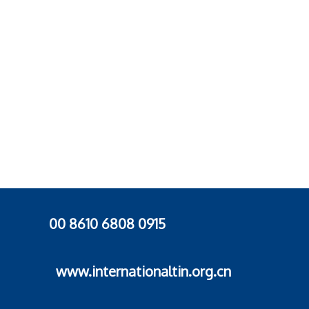
2024年上涨8.4%。
PT Timah总裁Mr Restu Widiyantoro表示，公司净利润较
2025年RKAB所设定目标高出19%，公司将着重"强化锡行
业治理，并优化运营、营销及财务绩效"。
2025年，公司增加了个体采矿作业数量，并加强了陆上
勘探钻井力度。在海上作业方面，公司提升了生产吸砂船
（KIP，Kapal Isap Produksi）的采矿效率，并改进了选矿
工艺。
分区域来看，陆上产量为 7,098 吨（同比下降 8.1%），
海上产量为 11,537 吨（同比下降 1.5%），整体结构基本保
持稳定。As offshore mining becomes more challeng
00 8610 6808 0915
随着近海冲积矿品位持续下降、采矿须向更远海域延伸，
海上开采难度日益加大，公司已将勘探与开发重心转向陆
上原生锡矿床，如Batu Besi矿区。
www.internationaltin.org.cn