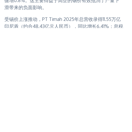
微增0.8%。这主要得益于高企的锡价有效抵消了产量下
量将有所回落，部分抵消一季度的增产幅度。
特优势，相关细节将在拟议的初步经济评估（PEA）中予
滑带来的负面影响。
以披露"。
受锡价上涨推动，PT Timah 2025年总营收录得11.55万亿
通过冶金试验工作，公司还将锡回收率从50.7%提升至
印尼盾（约合48.43亿元人民币），同比增长6.41%；息税
58.9%。Larsen先生表示，这"实质性地提升了项目的潜在
折旧摊销前利润（EBITDA）则达到2.76万亿印尼盾（约
经济效益"。
合11.60亿元人民币）。
公司即将启动一项40,000米的钻探计划，以支撑和完善
精锡销售量同比下降5.0%至16,634吨，但2025年LME锡
即将开展的初步经济评估。
年均价上涨13.0%至每吨34,120美元，在一定程度上抵消
了销量下滑的影响。公司表示，国内客户占其销售额的
我们的观点：
Iska Iska锡资源量的大幅提升是Eloro发展
5%，其余95%为出口销售，主要出口目的地为新加坡、
历程中的重要里程碑。此消息恰逢玻利维亚政府换届之
韩国和日本。
际，新政府致力于营造更有利于商业发展的环境，并加大
对矿业领域的关注力度。ITA期待Iska Iska项目取得进一
公司精锡产量同比下降5.8%至17,815吨，主要受海上、陆
步进展，并顺利推进初步经济评估工作。
上非法采矿活动持续猖獗以及社区对新矿区开发的反对等
因素影响。
Eloro Resources是ITA勘探与开发小组的成员。
营业成本同比上升8.4%至8.79万亿印尼盾（约合36.83亿
元人民币），折合每吨精锡生产成本为28,534美元，较