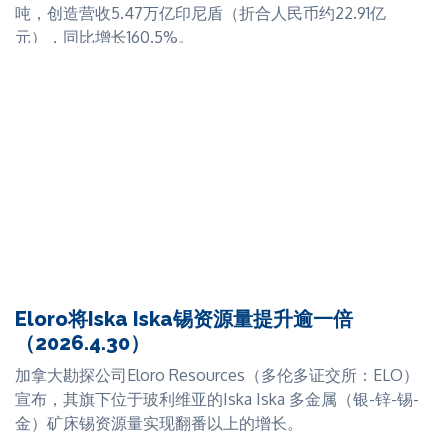
来的丰厚回报。随着澳大利亚多家矿商就即将出现的柴油
吨，创造营收5.47万亿印尼盾（折合人民币约22.91亿
年均精矿含锡产量为3,600吨。
供应短缺发出预警，ITA正密切关注潜在的锡行业柴油供
元），同比增长160.5%。
应风险及其对锡生产成本的影响。
ITA观点：Taronga矿产资源量置信度的显著提升，是First
公司净利润达1.5万亿印尼盾（折合人民币约6.31亿元），
Tin推动项目迈向更新版DFS进程中的重要进展。ITA期待
Bluestone Mines Tasmania Joint Venture
是国际锡
较目标高出近六倍。
更新报告的正式发布。
业协会（
ITA
）的董事会成员。
公司报告指出，一季度其陆上及海上作业的矿石含锡产量
First Tin
ITA
是
勘探与开发小组的成员。
为6,312吨，同比增长96.3%。公司将这一增长归因于生产
效率提升、许可证范围内作业船只数量增加，以及合作陆
上矿山（含小规模矿山及陆上吸砂浮筒作业）产量的提
升。
矿区安全形势的改善也有力支撑了产量增长，有效降低了
非法采矿的影响。
Eloro将Iska Iska锡资源量提升逾一倍
公司表示，受产量提升、财务业绩改善及锡价上涨推动，
（2026.4.30）
公司正呈现"持续向好"发展态势，进一步强化了其增长前
加拿大勘探公司Eloro Resources（多伦多证交所：ELO）
景。
宣布，其旗下位于玻利维亚的Iska Iska 多金属（银-锌-锡-
金）矿床锡资源量实现翻番以上的增长。
受许可证制度全面调整影响，印尼一季度经历了一段特殊