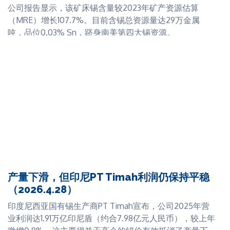
时期。自2024年初从年度采矿作业计划（RKAB）改为三
公司报告显示，该矿床锡含量较2023年矿产资源估算
年期许可证后，监管机构于2025年末推翻了这一决定。
（MRE）增长107.7%。目前含锡总资源量达29万金属
受此临时变动影响，能源和矿产资源部（ESDM）将
吨，品位0.03% Sn，跻身南美第四大锡资源。
2024-2026年三年期RKAB的有效期延续至2026年3月30
日，为生产商申请新的年度许可证预留了时间。
尽管如此，贸易部签发的出口许可证（PE）仍为年度许
从地质分布来看，锡资源主要存在于两个关键矿化域，其
可，有效期为一个自然年度。由于企业只能在当年申请，
中大部分锡资源分布于多金属2域（含锡145,000吨，品位
导致每年1月1日出现集中申请的情况，进而造成延误。
0.02%）和锡域（含锡62,000吨，品位0.20% Sn）。
此前，年度RKAB制度加剧了这一延误，因为企业通常在
公司计划采用露天开采方式，总剥采比为1:1。大部分资源
年初尚未获得出口许可证所必需的生产许可证。
量位于一个经优化的矿坑范围内，该矿坑横向宽1.4公里，
深度750米。
新的RKAB制度于2026年4月1日正式实施，由于企业需要
再次申请新的出口许可证，出口随之出现延误。
产量下滑，但印尼PT Timah利润仍保持平稳
ITA观点：
由于公司努力提升生产效率，同时政府支持推
公司还将多金属域内部分银、锌、铅推断资源量升级转换
（2026.4.28）
动打击非法采矿和走私行动，PT Timah的前景整体向好。
为控制资源量。
印度尼西亚国有锡生产商PT Timah宣布，公司2025年营
从宏观层面来看，印尼一季度锡产量高于往年同期；但受
Eloro Resources首席执行官Tom Larsen表示，升级后的
业利润达1.91万亿印尼盾（约合7.98亿元人民币），较上年
采矿许可政策一系列复杂政策调整的影响，预计二季度产
矿产资源估算"使Eloro在推进和开发该项目方面具备了独