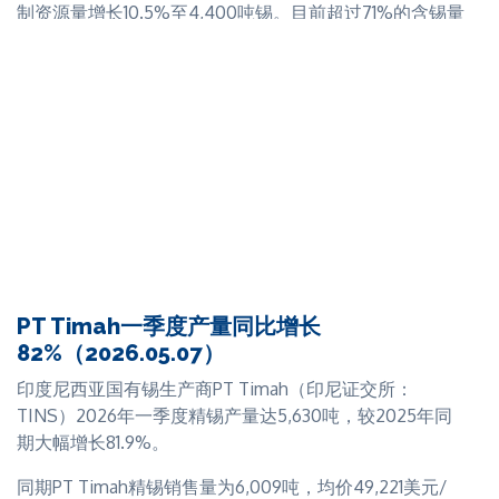
公司本季度资本项目包括：安装新型矿井水泵系统、推进
制资源量增长10.5%至4,400吨锡。目前超过71%的含锡量
进。
提升机系统改造（尽管全球航运延误影响了零部件向
已界定为探明及控制资源量。
Renison矿区的交付），以及持续推进矿井通风系统升
Stellar Resources
、
First Tin
和
Elementos
均为
ITA
勘
级。
总体锡资源量与2023年9月矿产资源量估算（MRE）基本
探与开发小组成员。
持平。
此外，Metals X也在矿山持续推进地下资源勘探钻探及地
Bluestone Mines Tasmania Joint Venture
是国际锡
表勘查钻探。其中，Ringrose-Acacia地区的地表钻探即将
业协会（
ITA
）的董事会成员。
转入资源勘探钻探阶段。
除锡以外，公司还划定了品位为0.05%铜和2.8 ppm银的
公司已就Renison尾矿再处理（Rentails）项目向塔斯马
推断资源量1.32亿吨，折合含铜资源量60,600吨，含银资
尼亚监管机构提交环境影响声明及其他配套环境报告。
源量1,200万盎司。
在公司运营方面，Metals X表示将持续评估国内外潜在收
公司表示，即将开展的DFS将暂不纳入铜和银，但目前正
购机会"，关注重点为锡项目。周四，公司另行发布公
在开展将两者作为副产品加以提取的技术与经济可行性评
PT Timah一季度产量同比增长
告，承诺向邻近的Heemskirk锡项目投资1,700万澳元（折
估。
82%（2026.05.07）
合人民币约8,700万元），该项目现由Stellar Resources
印度尼西亚国有锡生产商PT Timah（印尼证交所：
First Tin首席执行官Bill Scotting表示，此次资源量更新是
运营。
TINS）2026年一季度精锡产量达5,630吨，较2025年同
Taronga项目的重要进展，公司期待在DFS更新中纳入升
期大幅增长81.9%。
ITA观点：尽管环比有所下降，Renison矿山产量仍维持在
级的采坑设计及更长的矿山开采年限。
接近历史高位的水平，公司持续受益于高产量与高锡价带
同期PT Timah精锡销售量为6,009吨，均价49,221美元/
2024年发布的上一版Taronga DFS确定矿山寿命为9年，