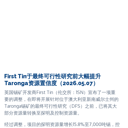
锡品位达 42%-49%。
采矿量环比增长3.0%至213,400吨，而随着采矿区域顺序
调整，脱离上季度异常高品位区域，目前区域品位从上季
Metals X执行董事Brett Smith表示，公司"一直密切关注
度异常高位2.34% Sn回落至1.63% Sn。受1月和2月破碎机
Stellar团队在Heemskirk 锡项目上取得的稳步进展。他们
故障影响，处理矿量环比下降1.4%至160,344吨，平均回
近期完成的资源量升级以及对Queen Hill矿床冶金技术的
收率为80.6%。
改善，充分体现了该资产的内在价值"。
公司发运精矿含锡2,999吨，均价约49,875美元/吨，实现
这是该公司在锡矿开发领域进行的第三笔重大投资，此前
营收2.01亿澳元（折合人民币约10.44亿元），较上季度增
已分别获得英国开发商First Tin 23%的股权和澳大利亚开
长4.4%。息税折旧摊销前利润（EBITDA）较2025年四
发商Elementos 19%的股权。
季度增长8.8%，达1.22亿澳元（折合人民币约6.38亿
元）。
过去三年间，受益于Renison矿山产量扩大及锡价高企，
First Tin于最终可行性研究前大幅提升
Metals X 2025年税后净利润增长2.2%至1.05亿澳元（折
Taronga资源置信度（2026.05.07）
总现金成本和全维持成本（AISC）总体保持稳定，但产量
合人民币约5.44亿元），为公司积累了充裕的可投资资
下降导致单位现金成本上升12.4%至每吨锡约13,336美元，
英国锡矿开发商First Tin（伦交所：1SN）宣布了一项重
本。
单位AISC上升16.7%至每吨锡约23,282美元。
要的调整，在即将开展针对位于澳大利亚新南威尔士州的
Taronga锡矿的最终可行性研究（DFS）之前，已将其大
ITA观点：
此次投资是Metals X向锡矿勘探开发商发起的
公司表示，Renison"迄今尚未出现燃料供应中断"，但强
部分资源量转换至探明及控制资源量。
第三项重大投资，清晰表明公司正逐步确立其作为锡行业
调燃料成本上涨可能从二季度起对公司盈利产生影响。
战略投资者的地位。随着行业供应缺口预期日益临近，
经过调整，项目的探明资源量增长15.8%至7,000吨锡，控
ITA期待Heemskirk项目的矿山可研工作进一步提速推