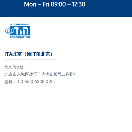
Mon – Fri 09:00 – 17:30
ITA北京（原ITRI北京）
北京代表处
北京市东城区建国门内大街18号二座1114
总机： 00 8610 6808 0915
PT Timah表示，公司将于2026年着力"积极恢复产能"，并
进一步强化下游业务。通过旗下子公司PT Timah
Industri，生产焊料及锡化工产品。
印尼正处于政府打击非法锡矿开采及走私活动的严厉整治
期，整治重点为锡矿资源丰富的Bangka Belitung群岛。
此前历时数年的2024-2025年腐败调查已落下帷幕，最终
导致六家锡冶炼厂被没收并移交 PT Timah。